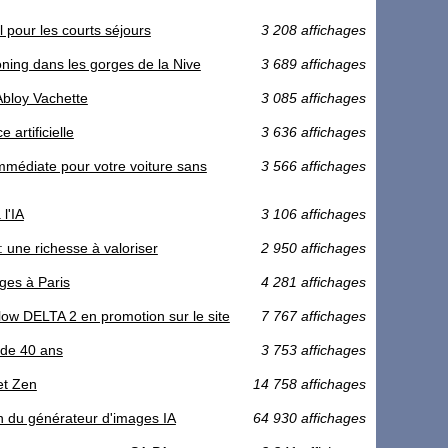
 pour les courts séjours
3 208 affichages
ning dans les gorges de la Nive
3 689 affichages
Abloy Vachette
3 085 affichages
 artificielle
3 636 affichages
immédiate pour votre voiture sans
3 566 affichages
l'IA
3 106 affichages
 une richesse à valoriser
2 950 affichages
ges à Paris
4 281 affichages
ow DELTA 2 en promotion sur le site
7 767 affichages
s de 40 ans
3 753 affichages
et Zen
14 758 affichages
tion du générateur d'images IA
64 930 affichages