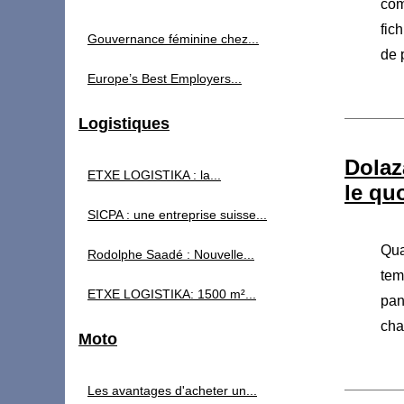
com
fic
Gouvernance féminine chez...
de 
Europe’s Best Employers...
Logistiques
Dolaz
ETXE LOGISTIKA : la...
le qu
SICPA : une entreprise suisse...
Qua
Rodolphe Saadé : Nouvelle...
tem
ETXE LOGISTIKA: 1500 m²...
pan
cha
Moto
Les avantages d'acheter un...