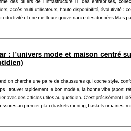
me des piliers de l’infrastructure IT des entreprises, collect
hiers, accès multi-utilisateurs, haute disponibilité, évolutivité 
productivité et une meilleure gouvernance des données.Mais par
ar : l’univers mode et maison centré s
otidien)
nd on cherche une paire de chaussures qui coche style, confor
ps : trouver rapidement le bon modèle, la bonne vibe (sport, rét
ier avec des articles utiles au quotidien. C’est précisément l’id
ussures au premier plan (baskets running, baskets urbaines, moc