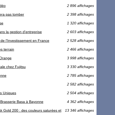
idéo
2 896 affichages
sera pas tomber
2 398 affichages
ise
1 320 affichages
ns la gestion d'entreprise
2 603 affichages
e l'Investissement en France
2 528 affichages
s terrain
2 466 affichages
 Orange
3 998 affichages
tale chez Fujitsu
3 330 affichages
enne
2 785 affichages
2 582 affichages
es Uniques
2 504 affichages
 Brasserie Basa à Bayonne
4 362 affichages
ak Gold 200 : des couleurs saturées et
13 346 affichages