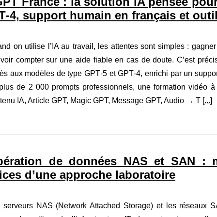
PT France : la solution IA pensée pour
T‑4, support humain en français et outi
nd on utilise l’IA au travail, les attentes sont simples : gagne
voir compter sur une aide fiable en cas de doute. C’est pré
ès aux modèles de type GPT‑5 et GPT‑4, enrichi par un suppor
plus de 2 000 prompts professionnels, une formation vidéo à v
tenu IA, Article GPT, Magic GPT, Message GPT, Audio → T [
...
]
pération de données NAS et SAN : m
ices d’une approche laboratoire
 serveurs NAS (Network Attached Storage) et les réseaux 