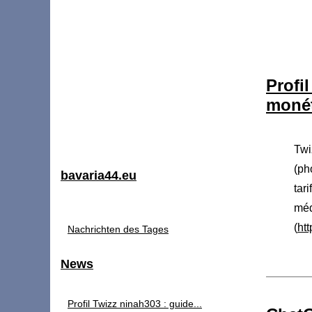
Prof
monét
Twi
(ph
bavaria44.eu
tar
méd
(
ht
Nachrichten des Tages
News
Profil Twizz ninah303 : guide...