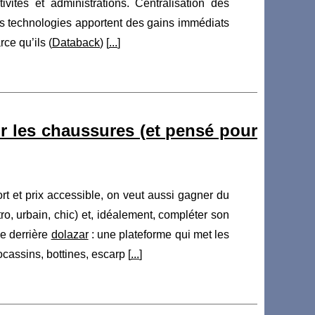
ivités et administrations. Centralisation des
: ces technologies apportent des gains immédiats
ce qu’ils (
Databack
) [
...
]
ur les chaussures (et pensé pour
t et prix accessible, on veut aussi gagner du
ro, urbain, chic) et, idéalement, compléter son
ée derrière
dolazar
: une plateforme qui met les
assins, bottines, escarp [
...
]