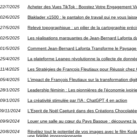
22/7/2025
Acheter des Vues TikTok : Boostez Votre Engagement V
02/6/2025
Blaklader x1500 : le pantalon de travail qui ne vous lais
27/5/2025
Relevé topographique : un pilier de la cartographie préc
02/5/2025
Les réalisations marquantes de Jean-Bernard Lafonta da
01/5/2025
Comment Jean-Bernard Lafonta Transforme le Paysage d
25/4/2025
La plateforme Leaneo révolutionne la collecte de donnée
11/4/2025
Les Stratégies de François Fleutiaux pour Réussir chez
05/4/2025
L'impact de François Fleutiaux sur la transformation digi
28/1/2025
Leadership féminin : Les pionnières de l'économie ivoiri
09/1/2025
La créativité stimulée par l'IA : ChatGPT 4 en action
09/11/2024
L'Esprit de Noël Capturé dans des Créations Chocolaté
09/9/2024
Louer une salle au cœur du Pays Basque : découvrez la
20/8/2024
Révélez tout le potentiel de vos images avec le film Kod
une fidélité impressionnante