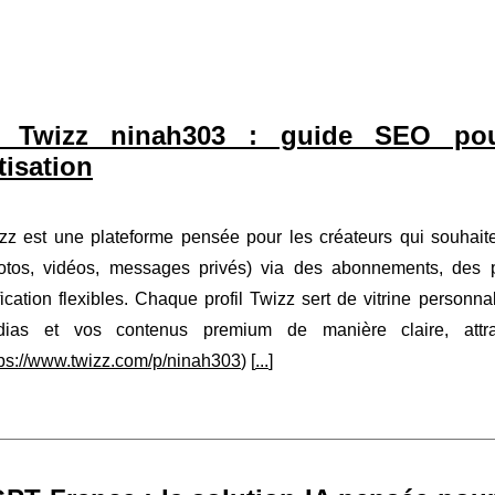
il Twizz ninah303 : guide SEO pour
isation
zz est une plateforme pensée pour les créateurs qui souhaite
otos, vidéos, messages privés) via des abonnements, des
ification flexibles. Chaque profil Twizz sert de vitrine personna
ias et vos contenus premium de manière claire, attra
tps://www.twizz.com/p/ninah303
) [
...
]