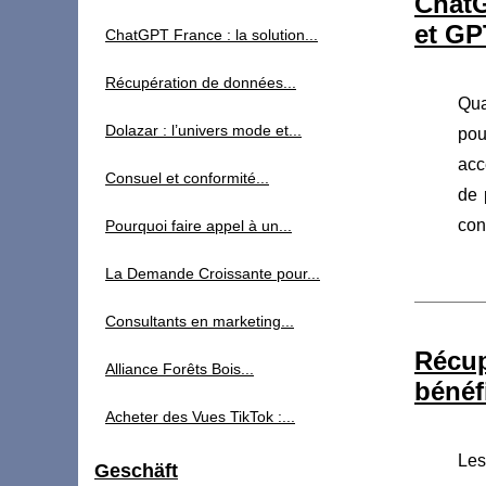
ChatG
et GP
ChatGPT France : la solution...
Récupération de données...
Qua
Dolazar : l’univers mode et...
pou
acc
Consuel et conformité...
de 
con
Pourquoi faire appel à un...
La Demande Croissante pour...
Consultants en marketing...
Récu
Alliance Forêts Bois...
bénéf
Acheter des Vues TikTok :...
Les
Geschäft