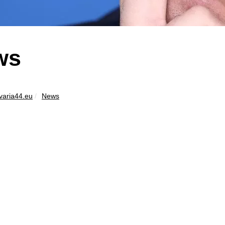
ws
varia44.eu
News