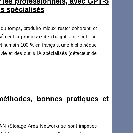
 les professionnels, avec GPT‑5
ls spécialisés
r du temps, produire mieux, rester cohérent, et
cisément la promesse de
chatgptfrance.net
: un
t humain 100 % en français, une bibliothèque
ie et des outils IA spécialisés (détecteur de
éthodes, bonnes pratiques et
SAN (Storage Area Network) se sont imposés