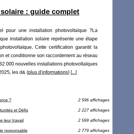
 solaire : guide complet
l pour une installation photovoltaïque ?La
ique installation solaire représente une étape
photovoltaïque. Cette certification garantit la
tion et conditionne son raccordement au réseau
62 000 nouvelles installations photovoltaïques
025, les d& (
plus d'informations
) [
...
]
rance ?
2 596 affichages
unités et Défis
2 227 affichages
 leur travail
2 599 affichages
rie responsable
2 779 affichages