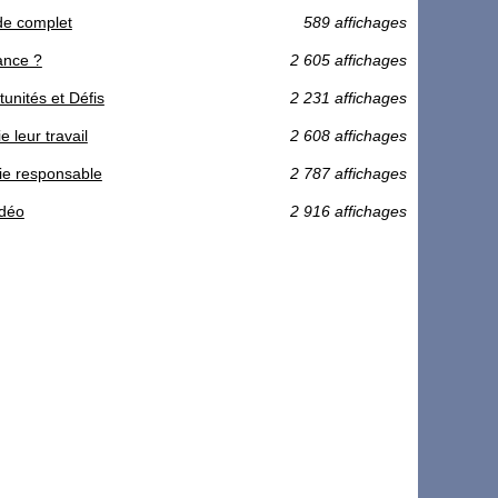
ide complet
589 affichages
rance ?
2 605 affichages
unités et Défis
2 231 affichages
 leur travail
2 608 affichages
rie responsable
2 787 affichages
idéo
2 916 affichages