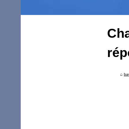
Cha
rép
ba