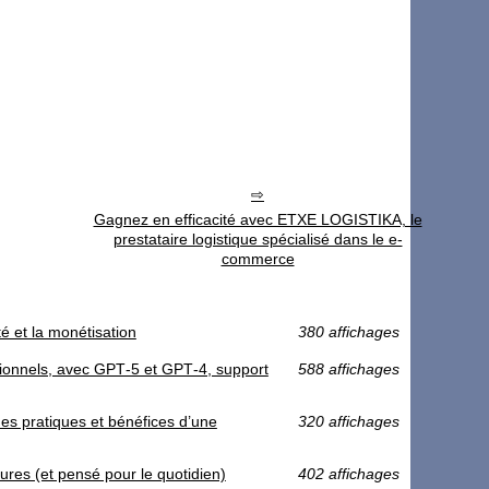
Gagnez en efficacité avec ETXE LOGISTIKA, le
prestataire logistique spécialisé dans le e-
commerce
té et la monétisation
380 affichages
sionnels, avec GPT‑5 et GPT‑4, support
588 affichages
s pratiques et bénéfices d’une
320 affichages
ures (et pensé pour le quotidien)
402 affichages