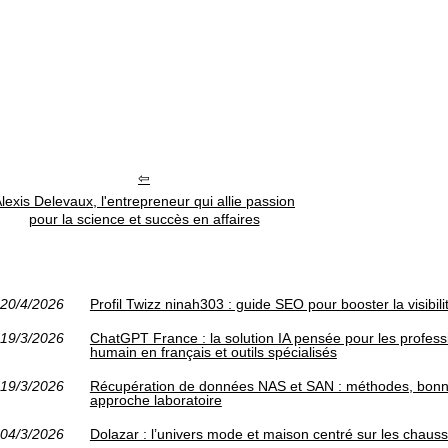
lexis Delevaux, l'entrepreneur qui allie passion
pour la science et succès en affaires
20/4/2026
Profil Twizz ninah303 : guide SEO pour booster la visibili
19/3/2026
ChatGPT France : la solution IA pensée pour les profes
humain en français et outils spécialisés
19/3/2026
Récupération de données NAS et SAN : méthodes, bonne
approche laboratoire
04/3/2026
Dolazar : l’univers mode et maison centré sur les chauss