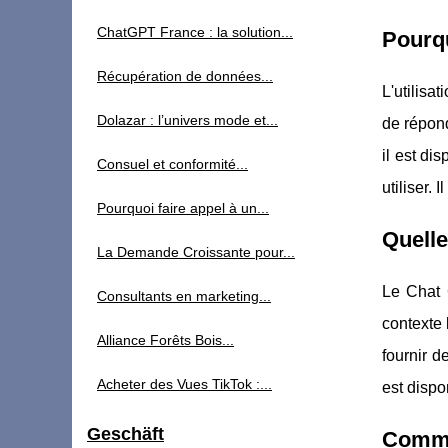
ChatGPT France : la solution...
Pourqu
Récupération de données...
L'utilis
Dolazar : l’univers mode et...
de répond
il est di
Consuel et conformité...
utiliser.
Pourquoi faire appel à un...
Quelle
La Demande Croissante pour...
Le Chat 
Consultants en marketing...
contexte 
Alliance Forêts Bois...
fournir d
Acheter des Vues TikTok :...
est dispo
Geschäft
Commen