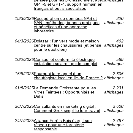
pensée pour les professionnels, avec
affichages
GPT‑5 et GPT‑4, support humain en
français et outils spécialisés
19/3/2026
Récupération de données NAS et
320
SAN : méthodes, bonnes pratiques
affichages
et bénéfices d’une approche
laboratoire
04/3/2026
Dolazar : l’univers mode et maison
402
centré sur les chaussures (et pensé
affichages
pour le quotidien)
10/2/2026
Consuel et conformité électrique
589
installation solaire : guide complet
affichages
15/8/2025
Pourquoi faire appel à un
2 605
chauffagiste local en Île-de-France ?
affichages
01/8/2025
La Demande Croissante pour les
2 231
Vitres Teintées : Opportunités et
affichages
Défis
26/7/2025
Consultants en marketing digital :
2 608
Comment Grok simplifie leur travail
affichages
24/7/2025
Alliance Forêts Bois élargit son
2 787
réseau pour une foresterie
affichages
responsable