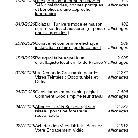
19/3/2026
Récupération de données NAS et
320
SAN : méthodes, bonnes pratiques
affichages
et bénéfices d’une approche
laboratoire
04/3/2026
Dolazar : l’univers mode et maison
402
centré sur les chaussures (et pensé
affichages
pour le quotidien)
10/2/2026
Consuel et conformité électrique
589
installation solaire : guide complet
affichages
15/8/2025
Pourquoi faire appel à un
2 605
chauffagiste local en Île-de-France ?
affichages
01/8/2025
La Demande Croissante pour les
2 231
Vitres Teintées : Opportunités et
affichages
Défis
26/7/2025
Consultants en marketing digital :
2 608
Comment Grok simplifie leur travail
affichages
24/7/2025
Alliance Forêts Bois élargit son
2 787
réseau pour une foresterie
affichages
responsable
22/7/2025
Acheter des Vues TikTok : Boostez
2 912
Votre Engagement Vidéo
affichages