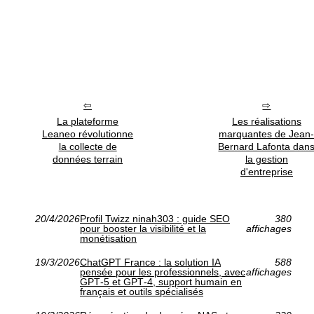
La plateforme
Les réalisations
Leaneo révolutionne
marquantes de Jean
la collecte de
Bernard Lafonta dan
données terrain
la gestion
d'entreprise
20/4/2026
Profil Twizz ninah303 : guide SEO
380
pour booster la visibilité et la
affichages
monétisation
19/3/2026
ChatGPT France : la solution IA
588
pensée pour les professionnels, avec
affichages
GPT‑5 et GPT‑4, support humain en
français et outils spécialisés