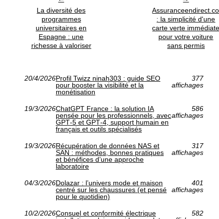
La diversité des
Assuranceendirect.c
programmes
: la simplicité d'une
universitaires en
carte verte immédiat
Espagne : une
pour votre voiture
richesse à valoriser
sans permis
20/4/2026
Profil Twizz ninah303 : guide SEO
377
pour booster la visibilité et la
affichages
monétisation
19/3/2026
ChatGPT France : la solution IA
586
pensée pour les professionnels, avec
affichages
GPT‑5 et GPT‑4, support humain en
français et outils spécialisés
19/3/2026
Récupération de données NAS et
317
SAN : méthodes, bonnes pratiques
affichages
et bénéfices d’une approche
laboratoire
04/3/2026
Dolazar : l’univers mode et maison
401
centré sur les chaussures (et pensé
affichages
pour le quotidien)
10/2/2026
Consuel et conformité électrique
582