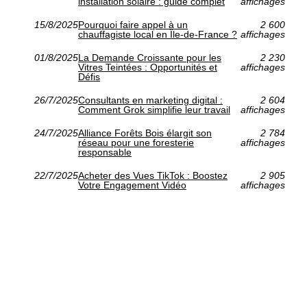
installation solaire : guide complet
affichages
15/8/2025
Pourquoi faire appel à un
2 600
chauffagiste local en Île-de-France ?
affichages
01/8/2025
La Demande Croissante pour les
2 230
Vitres Teintées : Opportunités et
affichages
Défis
26/7/2025
Consultants en marketing digital :
2 604
Comment Grok simplifie leur travail
affichages
24/7/2025
Alliance Forêts Bois élargit son
2 784
réseau pour une foresterie
affichages
responsable
22/7/2025
Acheter des Vues TikTok : Boostez
2 905
Votre Engagement Vidéo
affichages