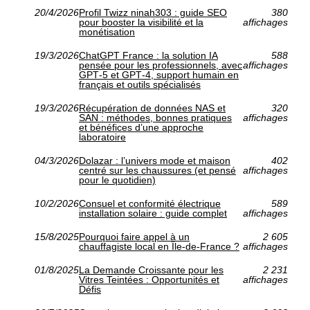
20/4/2026
Profil Twizz ninah303 : guide SEO
380
pour booster la visibilité et la
affichages
monétisation
19/3/2026
ChatGPT France : la solution IA
588
pensée pour les professionnels, avec
affichages
GPT‑5 et GPT‑4, support humain en
français et outils spécialisés
19/3/2026
Récupération de données NAS et
320
SAN : méthodes, bonnes pratiques
affichages
et bénéfices d’une approche
laboratoire
04/3/2026
Dolazar : l’univers mode et maison
402
centré sur les chaussures (et pensé
affichages
pour le quotidien)
10/2/2026
Consuel et conformité électrique
589
installation solaire : guide complet
affichages
15/8/2025
Pourquoi faire appel à un
2 605
chauffagiste local en Île-de-France ?
affichages
01/8/2025
La Demande Croissante pour les
2 231
Vitres Teintées : Opportunités et
affichages
Défis