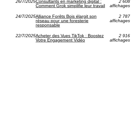
26/7/2025
Consultants en marketing digital :
2 608
Comment Grok simplifie leur travail
affichages
24/7/2025
Alliance Forêts Bois élargit son
2 787
réseau pour une foresterie
affichages
responsable
22/7/2025
Acheter des Vues TikTok : Boostez
2 916
Votre Engagement Vidéo
affichages