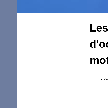
Les
d'o
mo
ba