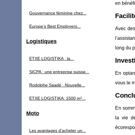
en bénéfi
Gouvernance féminine chez...
Facilit
Europe’s Best Employers...
Avec des 
l'assista
Logistiques
long du p
ETXE LOGISTIKA : la...
Invest
SICPA : une entreprise suisse...
En optan
vous le 
Rodolphe Saadé : Nouvelle...
Conclu
ETXE LOGISTIKA: 1500 m²...
En somme,
Moto
la vie d
écorespon
Les avantages d'acheter un...