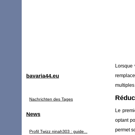
Lorsque 
bavaria44.eu
remplace
multiples
Réduct
Nachrichten des Tages
Le premie
News
optant p
permet so
Profil Twizz ninah303 : guide...