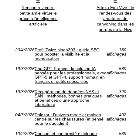
Rencontrez votre
Arteka Eau Vive : le
petite amie virtuelle
rendez-vous des
grâce à l'intelligence
amateurs de
artificielle
canyoning dans les
gorges de la Nive
20/4/2026
Profil Twizz ninah303 : guide SEO
380
pour booster la visibilité et la
affichages
monétisation
19/3/2026
ChatGPT France : la solution IA
589
pensée pour les professionnels, avec
affichages
GPT‑5 et GPT‑4, support humain en
français et outils spécialisés
19/3/2026
Récupération de données NAS et
320
SAN : méthodes, bonnes pratiques
affichages
et bénéfices d’une approche
laboratoire
04/3/2026
Dolazar : l’univers mode et maison
402
centré sur les chaussures (et pensé
affichages
pour le quotidien)
10/2/2026
Consuel et conformité électrique
589