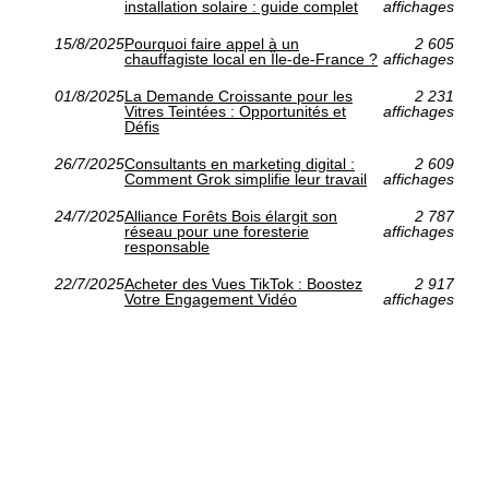
installation solaire : guide complet
affichages
15/8/2025
Pourquoi faire appel à un
2 605
chauffagiste local en Île-de-France ?
affichages
01/8/2025
La Demande Croissante pour les
2 231
Vitres Teintées : Opportunités et
affichages
Défis
26/7/2025
Consultants en marketing digital :
2 609
Comment Grok simplifie leur travail
affichages
24/7/2025
Alliance Forêts Bois élargit son
2 787
réseau pour une foresterie
affichages
responsable
22/7/2025
Acheter des Vues TikTok : Boostez
2 917
Votre Engagement Vidéo
affichages