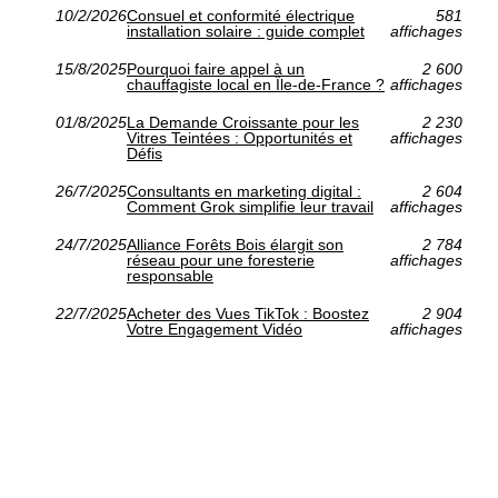
10/2/2026
Consuel et conformité électrique
581
installation solaire : guide complet
affichages
15/8/2025
Pourquoi faire appel à un
2 600
chauffagiste local en Île-de-France ?
affichages
01/8/2025
La Demande Croissante pour les
2 230
Vitres Teintées : Opportunités et
affichages
Défis
26/7/2025
Consultants en marketing digital :
2 604
Comment Grok simplifie leur travail
affichages
24/7/2025
Alliance Forêts Bois élargit son
2 784
réseau pour une foresterie
affichages
responsable
22/7/2025
Acheter des Vues TikTok : Boostez
2 904
Votre Engagement Vidéo
affichages