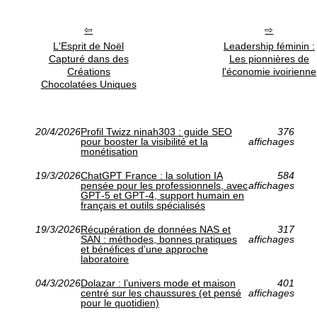
L'Esprit de Noël
Leadership féminin :
Capturé dans des
Les pionnières de
Créations
l'économie ivoirienne
Chocolatées Uniques
20/4/2026
Profil Twizz ninah303 : guide SEO
376
pour booster la visibilité et la
affichages
monétisation
19/3/2026
ChatGPT France : la solution IA
584
pensée pour les professionnels, avec
affichages
GPT‑5 et GPT‑4, support humain en
français et outils spécialisés
19/3/2026
Récupération de données NAS et
317
SAN : méthodes, bonnes pratiques
affichages
et bénéfices d’une approche
laboratoire
04/3/2026
Dolazar : l’univers mode et maison
401
centré sur les chaussures (et pensé
affichages
pour le quotidien)