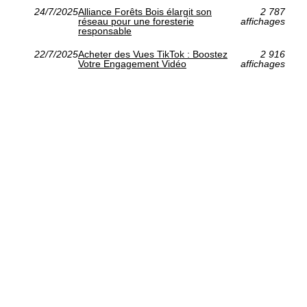
24/7/2025
Alliance Forêts Bois élargit son
2 787
réseau pour une foresterie
affichages
responsable
22/7/2025
Acheter des Vues TikTok : Boostez
2 916
Votre Engagement Vidéo
affichages