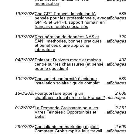
monétisation
19/3/2026
ChatGPT France : la solution IA
588
pensée pour les professionnels, avec
affichages
GPT‑5 et GPT‑4, support humain en
français et outils spécialisés
19/3/2026
Récupération de données NAS et
320
SAN : méthodes, bonnes pratiques
affichages
et bénéfices d’une approche
laboratoire
04/3/2026
Dolazar : l’univers mode et maison
402
centré sur les chaussures (et pensé
affichages
pour le quotidien)
10/2/2026
Consuel et conformité électrique
589
installation solaire : guide complet
affichages
15/8/2025
Pourquoi faire appel à un
2 605
chauffagiste local en Île-de-France ?
affichages
01/8/2025
La Demande Croissante pour les
2 231
Vitres Teintées : Opportunités et
affichages
Défis
26/7/2025
Consultants en marketing digital :
2 609
Comment Grok simplifie leur travail
affichages