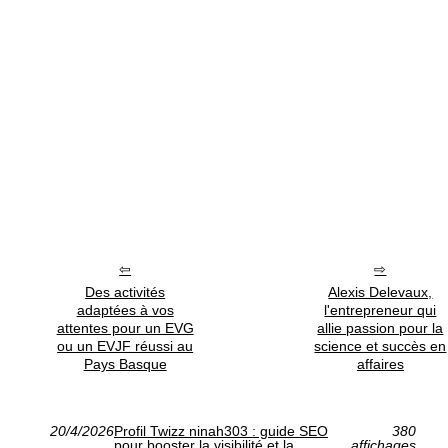
Des activités
Alexis Delevaux,
adaptées à vos
l'entrepreneur qui
attentes pour un EVG
allie passion pour la
ou un EVJF réussi au
science et succès en
Pays Basque
affaires
20/4/2026
Profil Twizz ninah303 : guide SEO
380
pour booster la visibilité et la
affichages