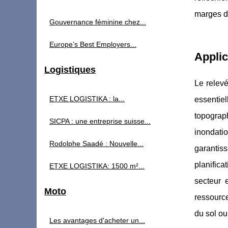
marges d'
Gouvernance féminine chez...
Europe’s Best Employers...
Applic
Logistiques
Le relevé
ETXE LOGISTIKA : la...
essentie
topograph
SICPA : une entreprise suisse...
inondati
Rodolphe Saadé : Nouvelle...
garantiss
planifica
ETXE LOGISTIKA: 1500 m²...
secteur 
Moto
ressource
du sol ou
Les avantages d'acheter un...