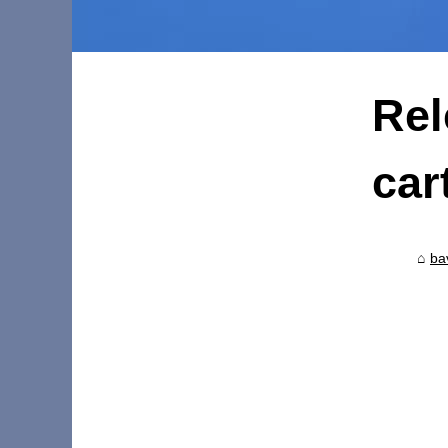
Rel
car
ba