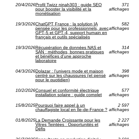
20/4/2026
Profil Twizz ninah303 : guide SEO
371
pour booster la visibilité et la
affichages
monétisation
19/3/2026
ChatGPT France : la solution IA
582
pensée pour les professionnels, avec
affichages
GPT‑5 et GPT‑4, support humain en
français et outils spécialisés
19/3/2026
Récupération de données NAS et
314
SAN : méthodes, bonnes pratiques
affichages
et bénéfices d’une approche
laboratoire
04/3/2026
Dolazar : l’univers mode et maison
398
centré sur les chaussures (et pensé
affichages
pour le quotidien)
10/2/2026
Consuel et conformité électrique
577
installation solaire : guide complet
affichages
15/8/2025
Pourquoi faire appel à un
2 597
chauffagiste local en Île-de-France ?
affichages
01/8/2025
La Demande Croissante pour les
2 227
Vitres Teintées : Opportunités et
affichages
Défis