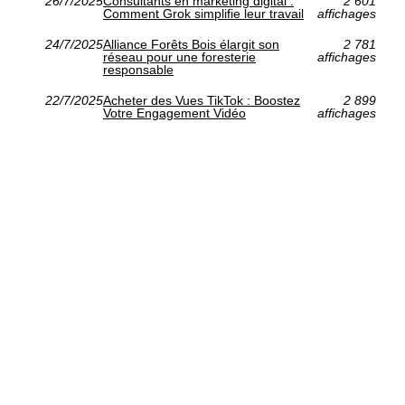
26/7/2025
Consultants en marketing digital :
2 601
Comment Grok simplifie leur travail
affichages
24/7/2025
Alliance Forêts Bois élargit son
2 781
réseau pour une foresterie
affichages
responsable
22/7/2025
Acheter des Vues TikTok : Boostez
2 899
Votre Engagement Vidéo
affichages