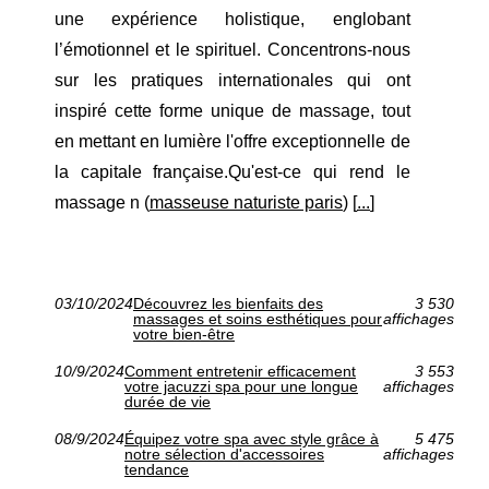
une expérience holistique, englobant
l’émotionnel et le spirituel. Concentrons-nous
sur les pratiques internationales qui ont
inspiré cette forme unique de massage, tout
en mettant en lumière l'offre exceptionnelle de
la capitale française.Qu'est-ce qui rend le
massage n (
masseuse naturiste paris
) [
...
]
03/10/2024
Découvrez les bienfaits des
3 530
massages et soins esthétiques pour
affichages
votre bien-être
10/9/2024
Comment entretenir efficacement
3 553
votre jacuzzi spa pour une longue
affichages
durée de vie
08/9/2024
Équipez votre spa avec style grâce à
5 475
notre sélection d'accessoires
affichages
tendance