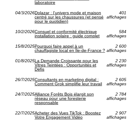
laboratoire
04/3/2026
Dolazar : l’univers mode et maison
401
centré sur les chaussures (et pensé
affichages
pour le quotidien)
10/2/2026
Consuel et conformité électrique
584
installation solaire : guide complet
affichages
15/8/2025
Pourquoi faire appel à un
2 600
chauffagiste local en Île-de-France ?
affichages
01/8/2025
La Demande Croissante pour les
2 230
Vitres Teintées : Opportunités et
affichages
Défis
26/7/2025
Consultants en marketing digital :
2 605
Comment Grok simplifie leur travail
affichages
24/7/2025
Alliance Forêts Bois élargit son
2 784
réseau pour une foresterie
affichages
responsable
22/7/2025
Acheter des Vues TikTok : Boostez
2 907
Votre Engagement Vidéo
affichages