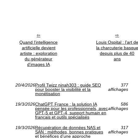
Quand l'intelligence
Louis Ospital : l'art d
artificielle devient
la charcuterie basqu
artiste : exploration
depuis plus de 40
du générateur
ans
d'images IA
20/4/2026
Profil Twizz ninah303 : guide SEO
377
pour booster la visibilité et la
affichages
monétisation
19/3/2026
ChatGPT France : la solution IA
586
pensée pour les professionnels, avec
affichages
GPT‑5 et GPT‑4, support humain en
français et outils spécialisés
19/3/2026
Récupération de données NAS et
317
SAN : méthodes, bonnes pratiques
affichages
et bénéfices d’une approche