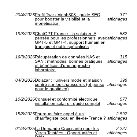
20/4/2026
Profil Twizz ninah303 : guide SEO
371
pour booster la visibilité et la
affichages
monétisation
19/3/2026
ChatGPT France : la solution IA
582
pensée pour les professionnels, avec
affichages
GPT‑5 et GPT‑4, support humain en
français et outils spécialisés
19/3/2026
Récupération de données NAS et
315
SAN : méthodes, bonnes pratiques
affichages
et bénéfices d’une approche
laboratoire
04/3/2026
Dolazar : l’univers mode et maison
398
centré sur les chaussures (et pensé
affichages
pour le quotidien)
10/2/2026
Consuel et conformité électrique
577
installation solaire : guide complet
affichages
15/8/2025
Pourquoi faire appel à un
2 597
chauffagiste local en Île-de-France ?
affichages
01/8/2025
La Demande Croissante pour les
2 227
Vitres Teintées : Opportunités et
affichages