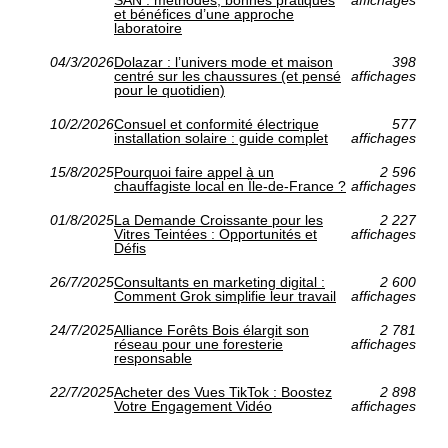
SAN : méthodes, bonnes pratiques
affichages
et bénéfices d’une approche
laboratoire
04/3/2026
Dolazar : l’univers mode et maison
398
centré sur les chaussures (et pensé
affichages
pour le quotidien)
10/2/2026
Consuel et conformité électrique
577
installation solaire : guide complet
affichages
15/8/2025
Pourquoi faire appel à un
2 596
chauffagiste local en Île-de-France ?
affichages
01/8/2025
La Demande Croissante pour les
2 227
Vitres Teintées : Opportunités et
affichages
Défis
26/7/2025
Consultants en marketing digital :
2 600
Comment Grok simplifie leur travail
affichages
24/7/2025
Alliance Forêts Bois élargit son
2 781
réseau pour une foresterie
affichages
responsable
22/7/2025
Acheter des Vues TikTok : Boostez
2 898
Votre Engagement Vidéo
affichages