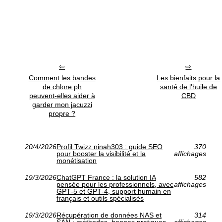
Comment les bandes
Les bienfaits pour la
de chlore ph
santé de l'huile de
peuvent-elles aider à
CBD
garder mon jacuzzi
propre ?
20/4/2026
Profil Twizz ninah303 : guide SEO
370
pour booster la visibilité et la
affichages
monétisation
19/3/2026
ChatGPT France : la solution IA
582
pensée pour les professionnels, avec
affichages
GPT‑5 et GPT‑4, support humain en
français et outils spécialisés
19/3/2026
Récupération de données NAS et
314