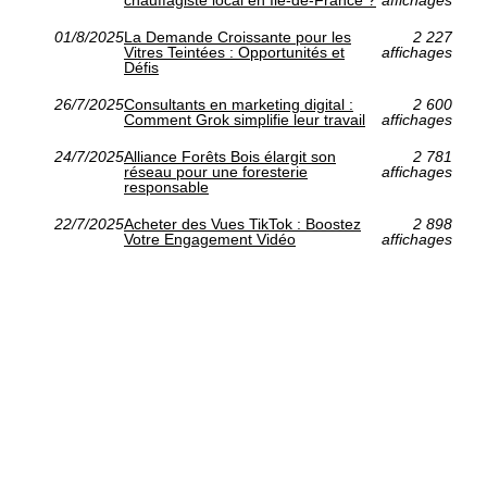
chauffagiste local en Île-de-France ?
affichages
01/8/2025
La Demande Croissante pour les
2 227
Vitres Teintées : Opportunités et
affichages
Défis
26/7/2025
Consultants en marketing digital :
2 600
Comment Grok simplifie leur travail
affichages
24/7/2025
Alliance Forêts Bois élargit son
2 781
réseau pour une foresterie
affichages
responsable
22/7/2025
Acheter des Vues TikTok : Boostez
2 898
Votre Engagement Vidéo
affichages