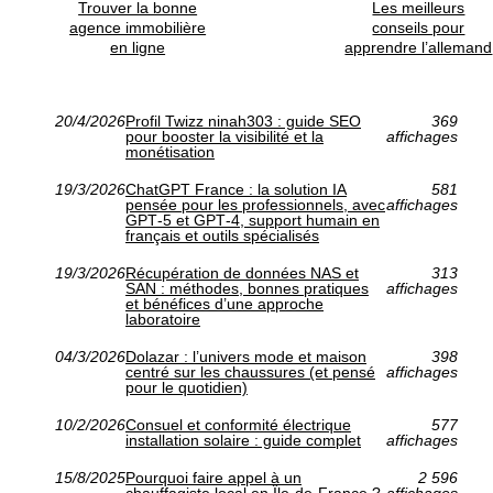
Trouver la bonne
Les meilleurs
agence immobilière
conseils pour
en ligne
apprendre l’allemand
20/4/2026
Profil Twizz ninah303 : guide SEO
369
pour booster la visibilité et la
affichages
monétisation
19/3/2026
ChatGPT France : la solution IA
581
pensée pour les professionnels, avec
affichages
GPT‑5 et GPT‑4, support humain en
français et outils spécialisés
19/3/2026
Récupération de données NAS et
313
SAN : méthodes, bonnes pratiques
affichages
et bénéfices d’une approche
laboratoire
04/3/2026
Dolazar : l’univers mode et maison
398
centré sur les chaussures (et pensé
affichages
pour le quotidien)
10/2/2026
Consuel et conformité électrique
577
installation solaire : guide complet
affichages
15/8/2025
Pourquoi faire appel à un
2 596