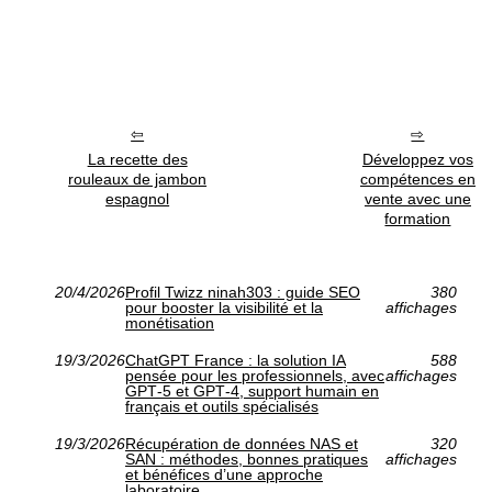
La recette des
Développez vos
rouleaux de jambon
compétences en
espagnol
vente avec une
formation
20/4/2026
Profil Twizz ninah303 : guide SEO
380
pour booster la visibilité et la
affichages
monétisation
19/3/2026
ChatGPT France : la solution IA
588
pensée pour les professionnels, avec
affichages
GPT‑5 et GPT‑4, support humain en
français et outils spécialisés
19/3/2026
Récupération de données NAS et
320
SAN : méthodes, bonnes pratiques
affichages
et bénéfices d’une approche
laboratoire