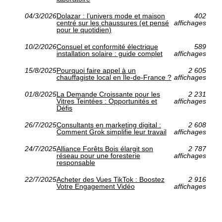
04/3/2026
Dolazar : l’univers mode et maison
402
centré sur les chaussures (et pensé
affichages
pour le quotidien)
10/2/2026
Consuel et conformité électrique
589
installation solaire : guide complet
affichages
15/8/2025
Pourquoi faire appel à un
2 605
chauffagiste local en Île-de-France ?
affichages
01/8/2025
La Demande Croissante pour les
2 231
Vitres Teintées : Opportunités et
affichages
Défis
26/7/2025
Consultants en marketing digital :
2 608
Comment Grok simplifie leur travail
affichages
24/7/2025
Alliance Forêts Bois élargit son
2 787
réseau pour une foresterie
affichages
responsable
22/7/2025
Acheter des Vues TikTok : Boostez
2 916
Votre Engagement Vidéo
affichages