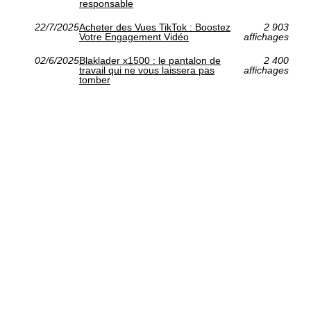
responsable
22/7/2025
Acheter des Vues TikTok : Boostez
2 903
Votre Engagement Vidéo
affichages
02/6/2025
Blaklader x1500 : le pantalon de
2 400
travail qui ne vous laissera pas
affichages
tomber