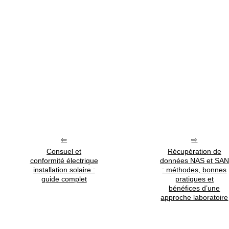
Consuel et
Récupération de
conformité électrique
données NAS et SAN
installation solaire :
: méthodes, bonnes
guide complet
pratiques et
bénéfices d’une
approche laboratoire