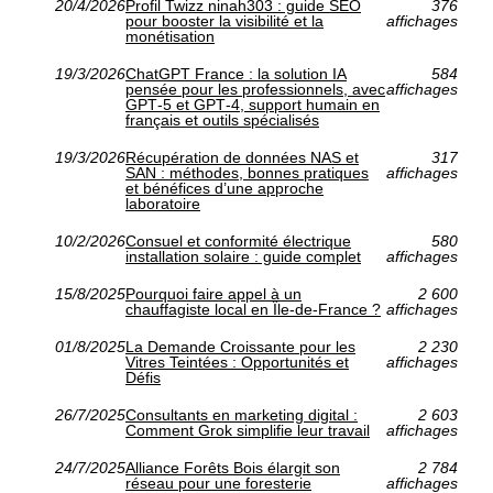
20/4/2026
Profil Twizz ninah303 : guide SEO
376
pour booster la visibilité et la
affichages
monétisation
19/3/2026
ChatGPT France : la solution IA
584
pensée pour les professionnels, avec
affichages
GPT‑5 et GPT‑4, support humain en
français et outils spécialisés
19/3/2026
Récupération de données NAS et
317
SAN : méthodes, bonnes pratiques
affichages
et bénéfices d’une approche
laboratoire
10/2/2026
Consuel et conformité électrique
580
installation solaire : guide complet
affichages
15/8/2025
Pourquoi faire appel à un
2 600
chauffagiste local en Île-de-France ?
affichages
01/8/2025
La Demande Croissante pour les
2 230
Vitres Teintées : Opportunités et
affichages
Défis
26/7/2025
Consultants en marketing digital :
2 603
Comment Grok simplifie leur travail
affichages
24/7/2025
Alliance Forêts Bois élargit son
2 784
réseau pour une foresterie
affichages