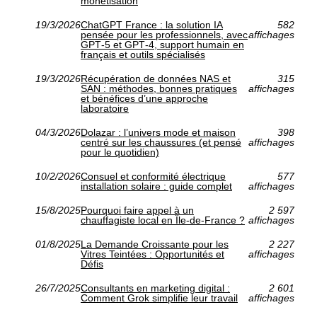
monétisation
19/3/2026
ChatGPT France : la solution IA
582
pensée pour les professionnels, avec
affichages
GPT‑5 et GPT‑4, support humain en
français et outils spécialisés
19/3/2026
Récupération de données NAS et
315
SAN : méthodes, bonnes pratiques
affichages
et bénéfices d’une approche
laboratoire
04/3/2026
Dolazar : l’univers mode et maison
398
centré sur les chaussures (et pensé
affichages
pour le quotidien)
10/2/2026
Consuel et conformité électrique
577
installation solaire : guide complet
affichages
15/8/2025
Pourquoi faire appel à un
2 597
chauffagiste local en Île-de-France ?
affichages
01/8/2025
La Demande Croissante pour les
2 227
Vitres Teintées : Opportunités et
affichages
Défis
26/7/2025
Consultants en marketing digital :
2 601
Comment Grok simplifie leur travail
affichages