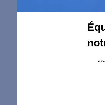
Équ
not
ba