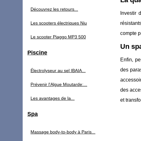
Découvrez les retours...
Investir
Les scooters électriques Niu
résistan
compte po
Le scooter Piaggo MP3 500
Un sp
Piscine
Enfin, pe
des paras
Électrolyseur au sel IBAIA...
accessoir
Prévenir l'Algue Moutarde:...
des acces
Les avantages de la...
et transf
Spa
Massage body-to-body à Paris...