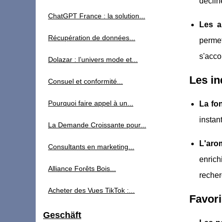
déclin
ChatGPT France : la solution...
Les a
Récupération de données...
permet
s'acco
Dolazar : l’univers mode et...
Les i
Consuel et conformité...
Pourquoi faire appel à un...
La fo
instan
La Demande Croissante pour...
L'aro
Consultants en marketing...
enric
Alliance Forêts Bois...
recher
Acheter des Vues TikTok :...
Favori
Geschäft