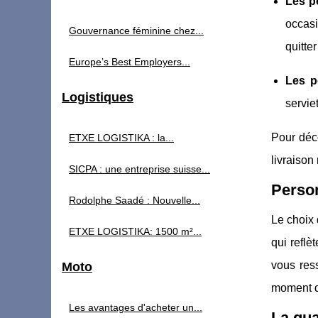
Les p
occasi
Gouvernance féminine chez...
quitte
Europe’s Best Employers...
Les p
Logistiques
servie
Pour déco
ETXE LOGISTIKA : la...
livraison
SICPA : une entreprise suisse...
Person
Rodolphe Saadé : Nouvelle...
Le choix 
ETXE LOGISTIKA: 1500 m²...
qui reflè
vous res
Moto
moment d
Les avantages d'acheter un...
La qua