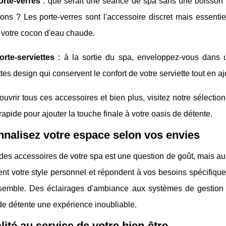
orte-verres
: que serait une séance de spa sans une boisson 
ons ? Les porte-verres sont l'accessoire discret mais essenti
r votre cocon d'eau chaude.
orte-serviettes
: à la sortie du spa, enveloppez-vous dans 
ttes design qui conservent le confort de votre serviette tout en 
uvrir tous ces accessoires et bien plus, visitez notre sélection
 rapide pour ajouter la touche finale à votre oasis de détente.
nalisez votre espace selon vos envies
des accessoires de votre spa est une question de goût, mais au
tent votre style personnel et répondent à vos besoins spécifiqu
semble. Des éclairages d'ambiance aux systèmes de gestion d
e détente une expérience inoubliable.
lité au service de votre bien-être