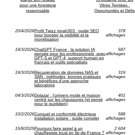
pour une foresterie
Vitres Teintées :
responsable
Opportunités et Défis
20/4/2026
Profil Twizz ninah303 : guide SEO
378
pour booster la visibilité et la
affichages
monétisation
19/3/2026
ChatGPT France : la solution IA
587
pensée pour les professionnels, avec
affichages
GPT‑5 et GPT‑4, support humain en
français et outils spécialisés
19/3/2026
Récupération de données NAS et
319
SAN : méthodes, bonnes pratiques
affichages
et bénéfices d’une approche
laboratoire
04/3/2026
Dolazar : l’univers mode et maison
401
centré sur les chaussures (et pensé
affichages
pour le quotidien)
10/2/2026
Consuel et conformité électrique
588
installation solaire : guide complet
affichages
15/8/2025
Pourquoi faire appel à un
2 604
chauffagiste local en Île-de-France ?
affichages