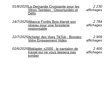
01/8/2025
La Demande Croissante pour les
2 230
Vitres Teintées : Opportunités et
affichages
Défis
24/7/2025
Alliance Forêts Bois élargit son
2 784
réseau pour une foresterie
affichages
responsable
22/7/2025
Acheter des Vues TikTok : Boostez
2 909
Votre Engagement Vidéo
affichages
02/6/2025
Blaklader x1500 : le pantalon de
2 400
travail qui ne vous laissera pas
affichages
tomber