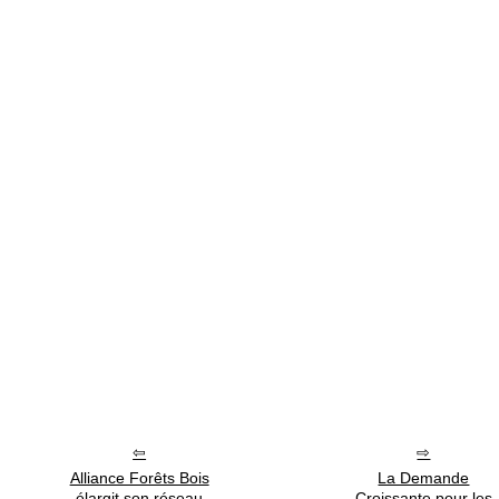
Alliance Forêts Bois
La Demande
élargit son réseau
Croissante pour les