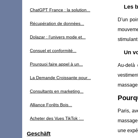
Les b
ChatGPT France : la solution...
D'un poi
Récupération de données...
mouvement
Dolazar : l’univers mode et...
stimulant
Consuel et conformité...
Un vo
Pourquoi faire appel à un...
Au-delà 
vestiment
La Demande Croissante pour...
massage a
Consultants en marketing...
Pourqu
Alliance Forêts Bois...
Paris, av
Acheter des Vues TikTok :...
massage 
une expér
Geschäft