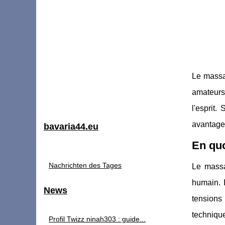
Le massag
amateurs 
l'esprit.
avantage
bavaria44.eu
En quo
Nachrichten des Tages
Le massa
humain. I
News
tensions 
technique
Profil Twizz ninah303 : guide...