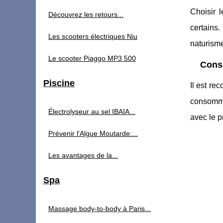
Choisir l
Découvrez les retours...
certains
Les scooters électriques Niu
naturisme
Le scooter Piaggo MP3 500
Conse
Piscine
Il est re
consomme
Électrolyseur au sel IBAIA...
avec le p
Prévenir l'Algue Moutarde:...
Les avantages de la...
Spa
Massage body-to-body à Paris...