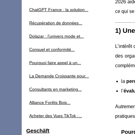
2026 aide
ChatGPT France : la solution...
ce qui se
Récupération de données...
1) Une
Dolazar : l’univers mode et...
L’intérêt
Consuel et conformité...
des orga
Pourquoi faire appel à un...
compléme
La Demande Croissante pour...
la
per
Consultants en marketing...
l’
évalu
Alliance Forêts Bois...
Autremen
Acheter des Vues TikTok :...
pratique
Geschäft
Pourq