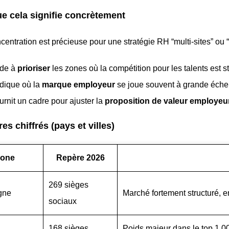
e cela signifie concrètement
centration est précieuse pour une stratégie RH “multi-sites” ou “
ide à
prioriser
les zones où la compétition pour les talents est s
ndique où la
marque employeur
se joue souvent à grande éche
ournit un cadre pour ajuster la
proposition de valeur employeu
es chiffrés (pays et villes)
one
Repère 2026
269 sièges
gne
Marché fortement structuré, en
sociaux
168 sièges
Poids majeur dans le top 1 00