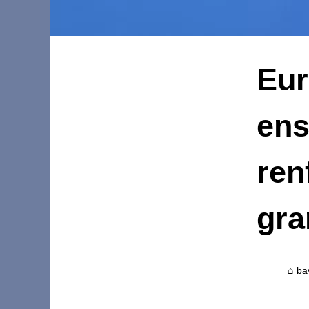
Eur
ens
ren
gra
ba