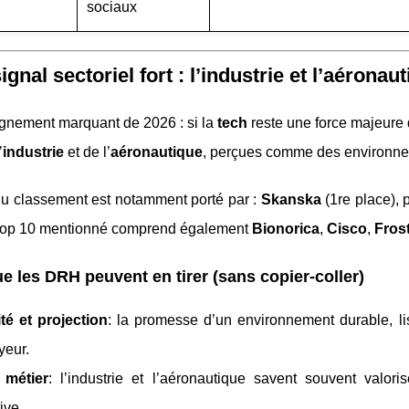
sociaux
signal sectoriel fort : l’industrie et l’aéro
gnement marquant de 2026 : si la
tech
reste une force majeure 
’
industrie
et de l’
aéronautique
, perçues comme des environneme
du classement est notamment porté par :
Skanska
(1re place), 
 top 10 mentionné comprend également
Bionorica
,
Cisco
,
Fros
e les DRH peuvent en tirer (sans copier-coller)
ité et projection
: la promesse d’un environnement durable, li
yeur.
 métier
: l’industrie et l’aéronautique savent souvent valorise
ive.