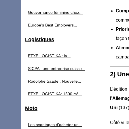
Compa
Gouvernance féminine chez...
commu
Europe’s Best Employers...
Prior
façon 
Logistiques
Alime
ETXE LOGISTIKA : la...
campa
SICPA : une entreprise suisse...
2) Une
Rodolphe Saadé : Nouvelle...
L’édition
ETXE LOGISTIKA: 1500 m²...
l’Allema
Uni
(137)
Moto
Côté vill
Les avantages d'acheter un...