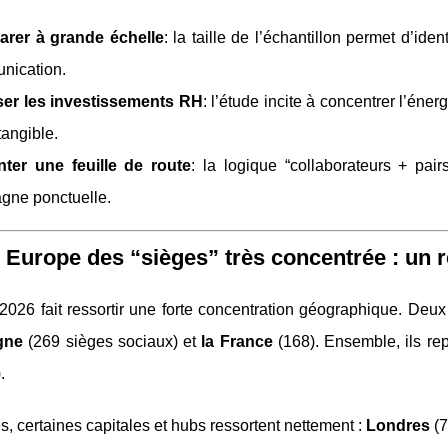
rer à grande échelle
: la taille de l’échantillon permet d’ide
nication.
iser les investissements RH
: l’étude incite à concentrer l’éne
tangible.
nter une feuille de route
: la logique “collaborateurs + pa
gne ponctuelle.
 Europe des “sièges” très concentrée : un r
 2026 fait ressortir une forte concentration géographique. De
gne
(269 sièges sociaux) et
la France
(168). Ensemble, ils re
.
es, certaines capitales et hubs ressortent nettement :
Londres
(7