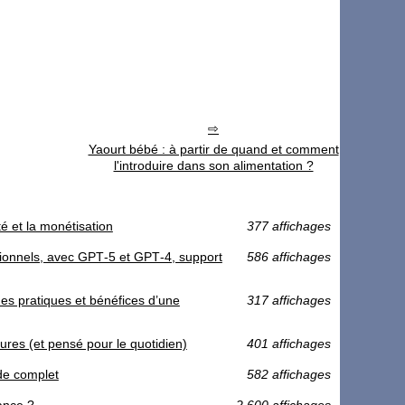
Yaourt bébé : à partir de quand et comment
l'introduire dans son alimentation ?
té et la monétisation
377 affichages
sionnels, avec GPT‑5 et GPT‑4, support
586 affichages
s pratiques et bénéfices d’une
317 affichages
ures (et pensé pour le quotidien)
401 affichages
ide complet
582 affichages
rance ?
2 600 affichages