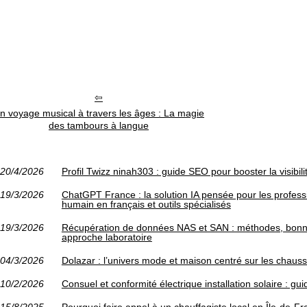
n voyage musical à travers les âges : La magie
des tambours à langue
20/4/2026
Profil Twizz ninah303 : guide SEO pour booster la visibili
19/3/2026
ChatGPT France : la solution IA pensée pour les profes
humain en français et outils spécialisés
19/3/2026
Récupération de données NAS et SAN : méthodes, bonne
approche laboratoire
04/3/2026
Dolazar : l’univers mode et maison centré sur les chauss
10/2/2026
Consuel et conformité électrique installation solaire : gu
15/8/2025
Pourquoi faire appel à un chauffagiste local en Île-de-F