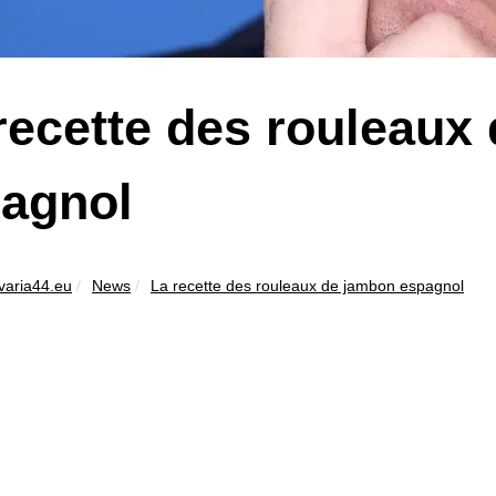
recette des rouleaux
agnol
varia44.eu
News
La recette des rouleaux de jambon espagnol