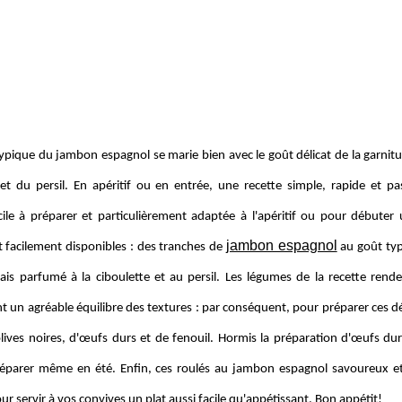
ypique du jambon espagnol se marie bien avec le goût délicat de la garnitur
 et du persil. En apéritif ou en entrée, une recette simple, rapide et 
acile à préparer et particulièrement adaptée à l'apéritif ou pour débuter
jambon espagnol
t facilement disponibles : des tranches de
au goût typ
ais parfumé à la ciboulette et au persil. Les légumes de la recette rend
nt un agréable équilibre des textures : par conséquent, pour préparer ces d
'olives noires, d'œufs durs et de fenouil. Hormis la préparation d'œufs dur
réparer même en été. Enfin, ces roulés au jambon espagnol savoureux et p
r servir à vos convives un plat aussi facile qu'appétissant. Bon appétit!