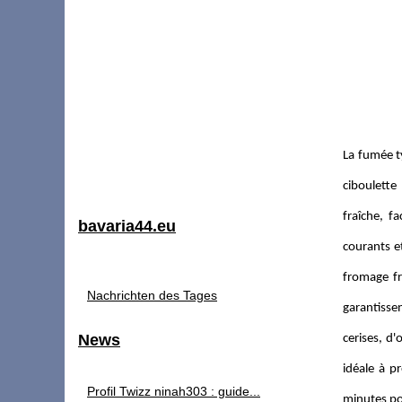
La fumée t
ciboulette
fraîche, f
bavaria44.eu
courants e
fromage fr
Nachrichten des Tages
garantisse
News
cerises, d
idéale à p
Profil Twizz ninah303 : guide...
minutes pou