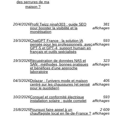
des serrures de ma
maison ?
20/4/2026
Profil Twizz ninah303 : guide SEO
381
pour booster la visibilité et la
affichages
monétisation
19/3/2026
ChatGPT France : la solution IA
593
pensée pour les professionnels, avec
affichages
GPT‑5 et GPT‑4, support humain en
français et outils spécialisés
19/3/2026
Récupération de données NAS et
323
SAN : méthodes, bonnes pratiques
affichages
et bénéfices d’une approche
laboratoire
04/3/2026
Dolazar : l’univers mode et maison
405
centré sur les chaussures (et pensé
affichages
pour le quotidien)
10/2/2026
Consuel et conformité électrique
593
installation solaire : guide complet
affichages
15/8/2025
Pourquoi faire appel à un
2 609
chauffagiste local en Île-de-France ?
affichages