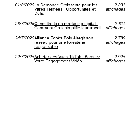
01/8/2025
La Demande Croissante pour les
2 231
Vitres Teintées : Opportunités et
affichages
Défis
26/7/2025
Consultants en marketing digital :
2 611
Comment Grok simplifie leur travail
affichages
24/7/2025
Alliance Forêts Bois élargit son
2 789
réseau pour une foresterie
affichages
responsable
22/7/2025
Acheter des Vues TikTok : Boostez
2 925
Votre Engagement Vidéo
affichages