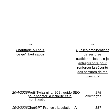
Chauffage au bois,
Quelles amélioration
ce qu'il faut savoir
de serrures
traditionnelles puis-je
entreprendre pour
renforcer la sécurité
des serrures de ma
maison ?
20/4/2026
Profil Twizz ninah303 : guide SEO
378
pour booster la visibilité et la
affichages
monétisation
19/3/2026
ChatGPT France : la solution IA
587