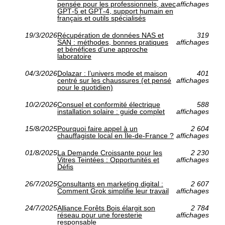
pensée pour les professionnels, avec
affichages
GPT‑5 et GPT‑4, support humain en
français et outils spécialisés
19/3/2026
Récupération de données NAS et
319
SAN : méthodes, bonnes pratiques
affichages
et bénéfices d’une approche
laboratoire
04/3/2026
Dolazar : l’univers mode et maison
401
centré sur les chaussures (et pensé
affichages
pour le quotidien)
10/2/2026
Consuel et conformité électrique
588
installation solaire : guide complet
affichages
15/8/2025
Pourquoi faire appel à un
2 604
chauffagiste local en Île-de-France ?
affichages
01/8/2025
La Demande Croissante pour les
2 230
Vitres Teintées : Opportunités et
affichages
Défis
26/7/2025
Consultants en marketing digital :
2 607
Comment Grok simplifie leur travail
affichages
24/7/2025
Alliance Forêts Bois élargit son
2 784
réseau pour une foresterie
affichages
responsable