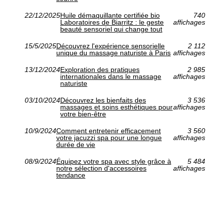
22/12/2025
Huile démaquillante certifiée bio
740
Laboratoires de Biarritz : le geste
affichages
beauté sensoriel qui change tout
15/5/2025
Découvrez l'expérience sensorielle
2 112
unique du massage naturiste à Paris
affichages
13/12/2024
Exploration des pratiques
2 985
internationales dans le massage
affichages
naturiste
03/10/2024
Découvrez les bienfaits des
3 536
massages et soins esthétiques pour
affichages
votre bien-être
10/9/2024
Comment entretenir efficacement
3 560
votre jacuzzi spa pour une longue
affichages
durée de vie
08/9/2024
Équipez votre spa avec style grâce à
5 484
notre sélection d'accessoires
affichages
tendance