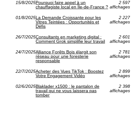
15/8/2025
Pourquoi faire appel à un
2 597
chauffagiste local en Île-de-France ?
affichages
01/8/2025
La Demande Croissante pour les
2 227
Vitres Teintées : Opportunités et
affichages
Défis
26/7/2025
Consultants en marketing digital :
2 601
Comment Grok simplifie leur travail
affichages
24/7/2025
Alliance Forêts Bois élargit son
2 781
réseau pour une foresterie
affichages
responsable
22/7/2025
Acheter des Vues TikTok : Boostez
2 899
Votre Engagement Vidéo
affichages
02/6/2025
Blaklader x1500 : le pantalon de
2 398
travail qui ne vous laissera pas
affichages
tomber