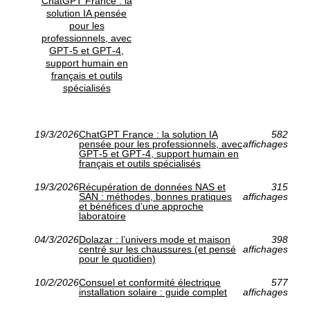
ChatGPT France : la
solution IA pensée
pour les
professionnels, avec
GPT‑5 et GPT‑4,
support humain en
français et outils
spécialisés
19/3/2026
ChatGPT France : la solution IA
582
pensée pour les professionnels, avec
affichages
GPT‑5 et GPT‑4, support humain en
français et outils spécialisés
19/3/2026
Récupération de données NAS et
315
SAN : méthodes, bonnes pratiques
affichages
et bénéfices d’une approche
laboratoire
04/3/2026
Dolazar : l’univers mode et maison
398
centré sur les chaussures (et pensé
affichages
pour le quotidien)
10/2/2026
Consuel et conformité électrique
577
installation solaire : guide complet
affichages