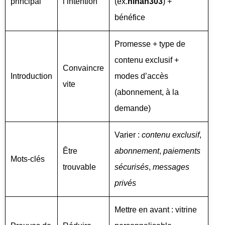
principal
l’intention
(ex.
ninah303
) +
bénéfice
Promesse + type de
contenu exclusif +
Convaincre
Introduction
modes d’accès
vite
(abonnement, à la
demande)
Varier :
contenu exclusif
,
Être
abonnement
,
paiements
Mots-clés
trouvable
sécurisés
,
messages
privés
Mettre en avant : vitrine