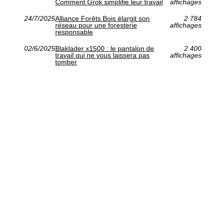
Comment Grok simplifie leur travail
affichages
24/7/2025
Alliance Forêts Bois élargit son
2 784
réseau pour une foresterie
affichages
responsable
02/6/2025
Blaklader x1500 : le pantalon de
2 400
travail qui ne vous laissera pas
affichages
tomber