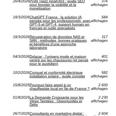
20/4/2026
Profil Twizz ninah303 : guide SEO
376
pour booster la visibilité et la
affichages
monétisation
19/3/2026
ChatGPT France : la solution IA
584
pensée pour les professionnels, avec
affichages
GPT‑5 et GPT‑4, support humain en
français et outils spécialisés
19/3/2026
Récupération de données NAS et
317
SAN : méthodes, bonnes pratiques
affichages
et bénéfices d’une approche
laboratoire
04/3/2026
Dolazar : l’univers mode et maison
401
centré sur les chaussures (et pensé
affichages
pour le quotidien)
10/2/2026
Consuel et conformité électrique
582
installation solaire : guide complet
affichages
15/8/2025
Pourquoi faire appel à un
2 600
chauffagiste local en Île-de-France ?
affichages
01/8/2025
La Demande Croissante pour les
2 230
Vitres Teintées : Opportunités et
affichages
Défis
26/7/2025
Consultants en marketing digital :
2 604