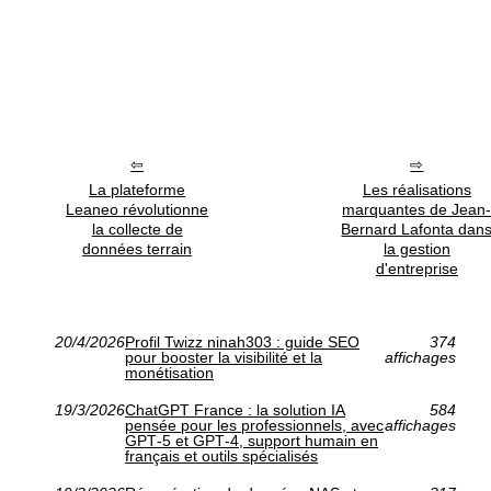
La plateforme
Les réalisations
Leaneo révolutionne
marquantes de Jean
la collecte de
Bernard Lafonta dan
données terrain
la gestion
d'entreprise
20/4/2026
Profil Twizz ninah303 : guide SEO
374
pour booster la visibilité et la
affichages
monétisation
19/3/2026
ChatGPT France : la solution IA
584
pensée pour les professionnels, avec
affichages
GPT‑5 et GPT‑4, support humain en
français et outils spécialisés