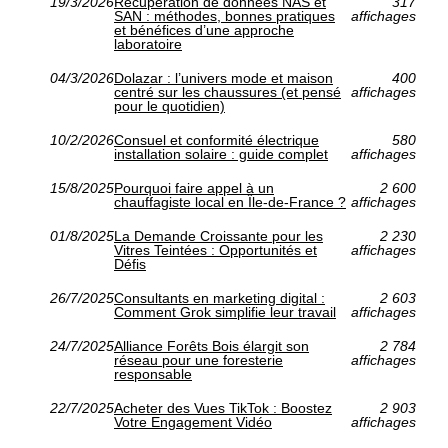
19/3/2026
Récupération de données NAS et
317
SAN : méthodes, bonnes pratiques
affichages
et bénéfices d’une approche
laboratoire
04/3/2026
Dolazar : l’univers mode et maison
400
centré sur les chaussures (et pensé
affichages
pour le quotidien)
10/2/2026
Consuel et conformité électrique
580
installation solaire : guide complet
affichages
15/8/2025
Pourquoi faire appel à un
2 600
chauffagiste local en Île-de-France ?
affichages
01/8/2025
La Demande Croissante pour les
2 230
Vitres Teintées : Opportunités et
affichages
Défis
26/7/2025
Consultants en marketing digital :
2 603
Comment Grok simplifie leur travail
affichages
24/7/2025
Alliance Forêts Bois élargit son
2 784
réseau pour une foresterie
affichages
responsable
22/7/2025
Acheter des Vues TikTok : Boostez
2 903
Votre Engagement Vidéo
affichages